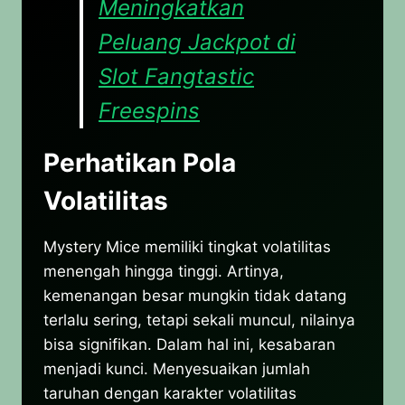
Meningkatkan
Peluang Jackpot di
Slot Fangtastic
Freespins
Perhatikan Pola
Volatilitas
Mystery Mice memiliki tingkat volatilitas
menengah hingga tinggi. Artinya,
kemenangan besar mungkin tidak datang
terlalu sering, tetapi sekali muncul, nilainya
bisa signifikan. Dalam hal ini, kesabaran
menjadi kunci. Menyesuaikan jumlah
taruhan dengan karakter volatilitas