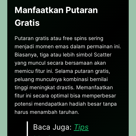
Manfaatkan Putaran
Gratis
Putaran gratis atau free spins sering
menjadi momen emas dalam permainan ini.
Biasanya, tiga atau lebih simbol Scatter
yang muncul secara bersamaan akan
memicu fitur ini. Selama putaran gratis,
peluang munculnya kombinasi bernilai
tinggi meningkat drastis. Memanfaatkan
fitur ini secara optimal bisa memperbesar
potensi mendapatkan hadiah besar tanpa
harus menambah taruhan.
Baca Juga:
Tips