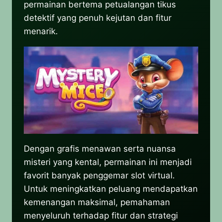
permainan bertema petualangan tikus
detektif yang penuh kejutan dan fitur
menarik.
Dengan grafis menawan serta nuansa
misteri yang kental, permainan ini menjadi
favorit banyak penggemar slot virtual.
Untuk meningkatkan peluang mendapatkan
kemenangan maksimal, pemahaman
menyeluruh terhadap fitur dan strategi