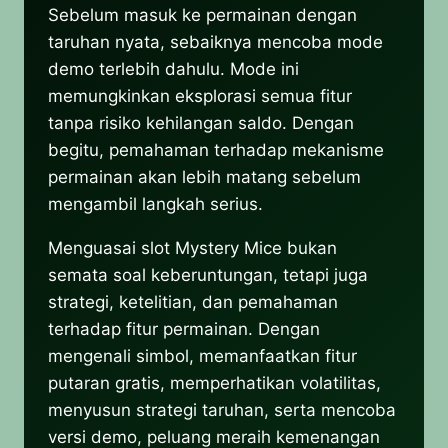
Sebelum masuk ke permainan dengan
taruhan nyata, sebaiknya mencoba mode
demo terlebih dahulu. Mode ini
memungkinkan eksplorasi semua fitur
tanpa risiko kehilangan saldo. Dengan
begitu, pemahaman terhadap mekanisme
permainan akan lebih matang sebelum
mengambil langkah serius.
Menguasai slot Mystery Mice bukan
semata soal keberuntungan, tetapi juga
strategi, ketelitian, dan pemahaman
terhadap fitur permainan. Dengan
mengenali simbol, memanfaatkan fitur
putaran gratis, memperhatikan volatilitas,
menyusun strategi taruhan, serta mencoba
versi demo, peluang meraih kemenangan