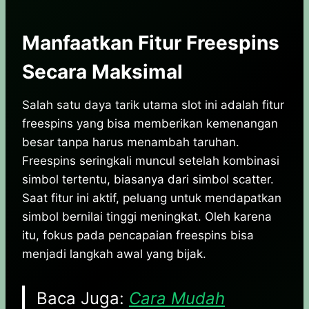
Manfaatkan Fitur Freespins
Secara Maksimal
Salah satu daya tarik utama slot ini adalah fitur
freespins yang bisa memberikan kemenangan
besar tanpa harus menambah taruhan.
Freespins seringkali muncul setelah kombinasi
simbol tertentu, biasanya dari simbol scatter.
Saat fitur ini aktif, peluang untuk mendapatkan
simbol bernilai tinggi meningkat. Oleh karena
itu, fokus pada pencapaian freespins bisa
menjadi langkah awal yang bijak.
Baca Juga:
Cara Mudah