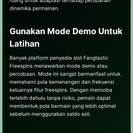
ruang untuk adaptasi terhadap perubahan
dinamika permainan.
Gunakan Mode Demo Untuk
Latihan
Banyak platform penyedia slot Fangtastic
Freespins menawarkan mode demo atau
percobaan. Mode ini sangat bermanfaat untuk
memahami pola kemenangan dan frekuensi
keluarnya fitur freespins. Dengan mencoba
terlebih dahulu tanpa risiko, pemain dapat
membentuk pola bermain yang lebih optimal
sebelum menggunakan saldo asli.