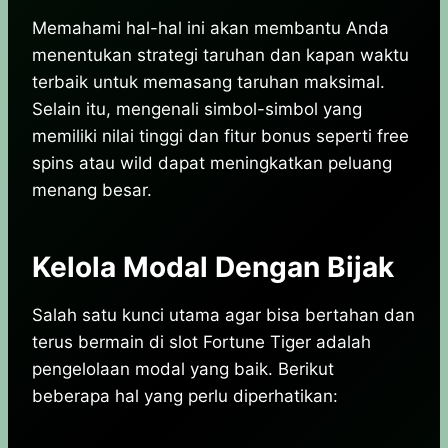
Memahami hal-hal ini akan membantu Anda
menentukan strategi taruhan dan kapan waktu
terbaik untuk memasang taruhan maksimal.
Selain itu, mengenali simbol-simbol yang
memiliki nilai tinggi dan fitur bonus seperti free
spins atau wild dapat meningkatkan peluang
menang besar.
Kelola Modal Dengan Bijak
Salah satu kunci utama agar bisa bertahan dan
terus bermain di slot Fortune Tiger adalah
pengelolaan modal yang baik. Berikut
beberapa hal yang perlu diperhatikan: