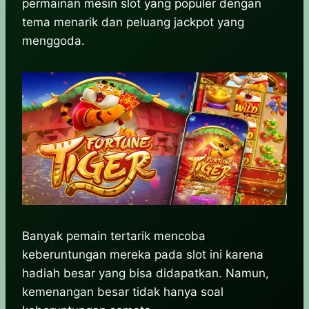
permainan mesin slot yang populer dengan
s
b
e
g
e
e
tema menarik dan peluang jackpot yang
A
o
n
r
menggoda.
p
o
g
a
p
k
e
m
r
Banyak pemain tertarik mencoba
keberuntungan mereka pada slot ini karena
hadiah besar yang bisa didapatkan. Namun,
kemenangan besar tidak hanya soal