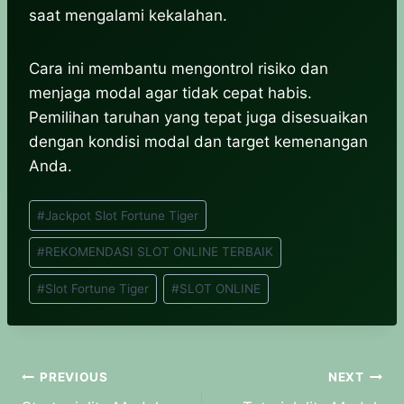
saat mengalami kekalahan.
Cara ini membantu mengontrol risiko dan
menjaga modal agar tidak cepat habis.
Pemilihan taruhan yang tepat juga disesuaikan
dengan kondisi modal dan target kemenangan
Anda.
Post
#
Jackpot Slot Fortune Tiger
Tags:
#
REKOMENDASI SLOT ONLINE TERBAIK
#
Slot Fortune Tiger
#
SLOT ONLINE
Post
PREVIOUS
NEXT