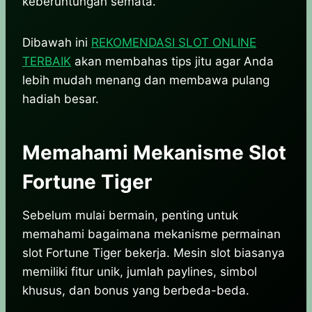
keberuntungan semata.
Dibawah ini
REKOMENDASI SLOT ONLINE
TERBAIK
akan membahas tips jitu agar Anda
lebih mudah menang dan membawa pulang
hadiah besar.
Memahami Mekanisme Slot
Fortune Tiger
Sebelum mulai bermain, penting untuk
memahami bagaimana mekanisme permainan
slot Fortune Tiger bekerja. Mesin slot biasanya
memiliki fitur unik, jumlah paylines, simbol
khusus, dan bonus yang berbeda-beda.