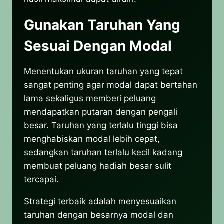
Gunakan Taruhan Yang
Sesuai Dengan Modal
Menentukan ukuran taruhan yang tepat
sangat penting agar modal dapat bertahan
lama sekaligus memberi peluang
mendapatkan putaran dengan pengali
besar. Taruhan yang terlalu tinggi bisa
menghabiskan modal lebih cepat,
sedangkan taruhan terlalu kecil kadang
membuat peluang hadiah besar sulit
tercapai.
Strategi terbaik adalah menyesuaikan
taruhan dengan besarnya modal dan