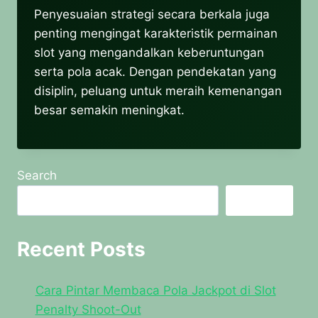
Penyesuaian strategi secara berkala juga
penting mengingat karakteristik permainan
slot yang mengandalkan keberuntungan
serta pola acak. Dengan pendekatan yang
disiplin, peluang untuk meraih kemenangan
besar semakin meningkat.
Search
Search
Recent Posts
Cara Pintar Membaca Pola Jackpot di Slot
Penalty Shoot-Out