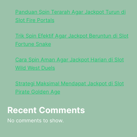
Panduan Spin Terarah Agar Jackpot Turun di
Slot Fire Portals
Trik Spin Efektif Agar Jackpot Beruntun di Slot
Fortune Snake
Cara Spin Aman Agar Jackpot Harian di Slot
Wild West Duels
Strategi Maksimal Mendapat Jackpot di Slot
Pirate Golden Age
Recent Comments
No comments to show.