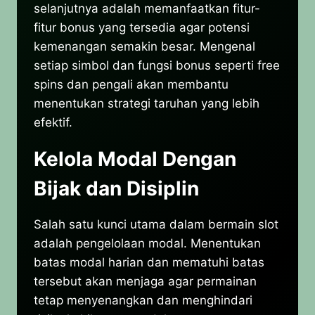
selanjutnya adalah memanfaatkan fitur-
fitur bonus yang tersedia agar potensi
kemenangan semakin besar. Mengenal
setiap simbol dan fungsi bonus seperti free
spins dan pengali akan membantu
menentukan strategi taruhan yang lebih
efektif.
Kelola Modal Dengan
Bijak dan Disiplin
Salah satu kunci utama dalam bermain slot
adalah pengelolaan modal. Menentukan
batas modal harian dan mematuhi batas
tersebut akan menjaga agar permainan
tetap menyenangkan dan menghindari