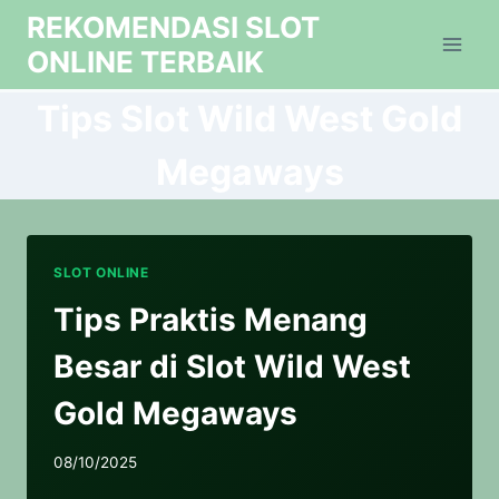
Skip
REKOMENDASI SLOT
to
ONLINE TERBAIK
content
Tips Slot Wild West Gold
Megaways
SLOT ONLINE
Tips Praktis Menang
Besar di Slot Wild West
Gold Megaways
08/10/2025