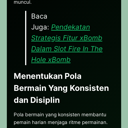
muncul.
Baca
Juga:
Pendekatan
Strategis Fitur xBomb
Dalam Slot Fire In The
Hole xBomb
Menentukan Pola
Bermain Yang Konsisten
dan Disiplin
Pola bermain yang konsisten membantu
pemain harian menjaga ritme permainan.