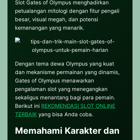
Slot Gates of Olympus menghadirkan
petualangan mitologi dengan fitur pengali
besar, visual megah, dan potensi
kemenangan yang menarik.
Dengan tema dewa Olympus yang kuat
dan mekanisme permainan yang dinamis,
Gates of Olympus menawarkan
pengalaman slot yang menegangkan
sekaligus menantang bagi para pemain.
Berikut ini
REKOMENDASI SLOT ONLINE
TERBAIK
yang bisa Anda coba.
Memahami Karakter dan