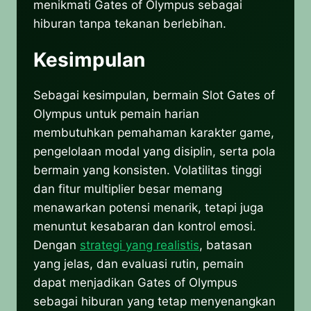
menikmati Gates of Olympus sebagai
hiburan tanpa tekanan berlebihan.
Kesimpulan
Sebagai kesimpulan, bermain Slot Gates of
Olympus untuk pemain harian
membutuhkan pemahaman karakter game,
pengelolaan modal yang disiplin, serta pola
bermain yang konsisten. Volatilitas tinggi
dan fitur multiplier besar memang
menawarkan potensi menarik, tetapi juga
menuntut kesabaran dan kontrol emosi.
Dengan
strategi yang realistis
, batasan
yang jelas, dan evaluasi rutin, pemain
dapat menjadikan Gates of Olympus
sebagai hiburan yang tetap menyenangkan