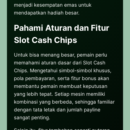
menjadi kesempatan emas untuk
mendapatkan hadiah besar.
Pahami Aturan dan Fitur
Slot Cash Chips
Untuk bisa menang besar, pemain perlu
memahami aturan dasar dari Slot Cash
Chips. Mengetahui simbol-simbol khusus,
pola pembayaran, serta fitur bonus akan
membantu pemain membuat keputusan
yang lebih tepat. Setiap mesin memiliki
kombinasi yang berbeda, sehingga familiar
dengan tata letak dan jumlah payline
sangat penting.