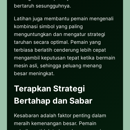
bertaruh sesungguhnya.
Latihan juga membantu pemain mengenali
kombinasi simbol yang paling
menguntungkan dan mengatur strategi
taruhan secara optimal. Pemain yang
terbiasa berlatih cenderung lebih cepat
mengambil keputusan tepat ketika bermain
mesin asli, sehingga peluang menang
besar meningkat.
Terapkan Strategi
Bertahap dan Sabar
Kesabaran adalah faktor penting dalam
meraih kemenangan besar. Pemain