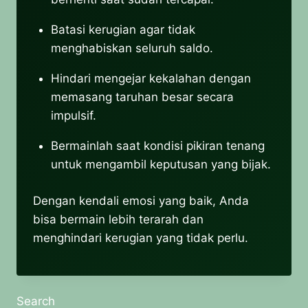
Batasi kerugian agar tidak
menghabiskan seluruh saldo.
Hindari mengejar kekalahan dengan
memasang taruhan besar secara
impulsif.
Bermainlah saat kondisi pikiran tenang
untuk mengambil keputusan yang bijak.
Dengan kendali emosi yang baik, Anda
bisa bermain lebih terarah dan
menghindari kerugian yang tidak perlu.
Search