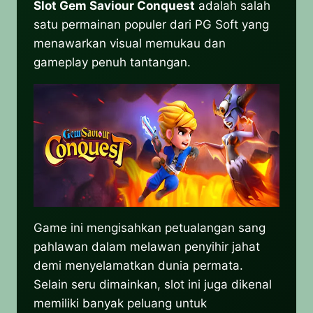
Slot Gem Saviour Conquest
adalah salah
satu permainan populer dari PG Soft yang
menawarkan visual memukau dan
gameplay penuh tantangan.
Game ini mengisahkan petualangan sang
pahlawan dalam melawan penyihir jahat
demi menyelamatkan dunia permata.
Selain seru dimainkan, slot ini juga dikenal
memiliki banyak peluang untuk