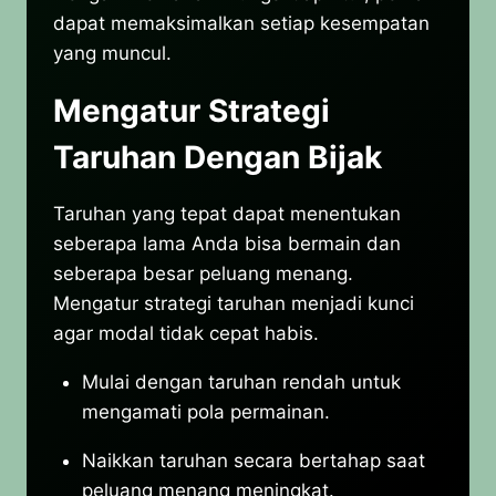
dapat memaksimalkan setiap kesempatan
yang muncul.
Mengatur Strategi
Taruhan Dengan Bijak
Taruhan yang tepat dapat menentukan
seberapa lama Anda bisa bermain dan
seberapa besar peluang menang.
Mengatur strategi taruhan menjadi kunci
agar modal tidak cepat habis.
Mulai dengan taruhan rendah untuk
mengamati pola permainan.
Naikkan taruhan secara bertahap saat
peluang menang meningkat.