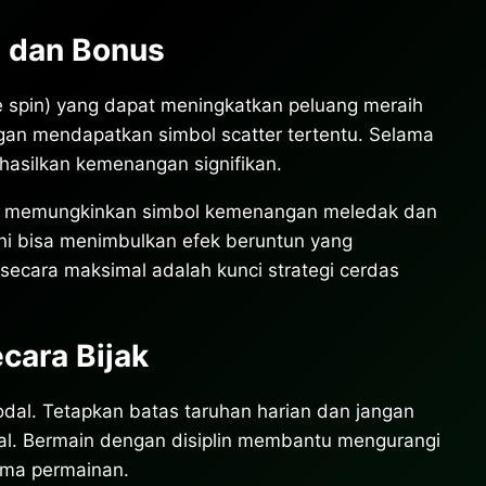
n dan Bonus
ee spin) yang dapat meningkatkan peluang meraih
engan mendapatkan simbol scatter tertentu. Selama
ghasilkan kemenangan signifikan.
 yang memungkinkan simbol kemenangan meledak dan
 ini bisa menimbulkan efek beruntun yang
 secara maksimal adalah kunci strategi cerdas
cara Bijak
odal. Tetapkan batas taruhan harian dan jangan
al. Bermain dengan disiplin membantu mengurangi
lama permainan.