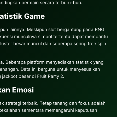
andingkan bermain secara terburu-buru.
tatistik Game
mpuh lainnya. Meskipun slot bergantung pada RNG
kuensi munculnya simbol tertentu dapat membantu
uster besar muncul dan seberapa sering free spin
edia. Beberapa platform menyediakan statistik yang
enangan. Data ini berguna untuk menyesuaikan
ackpot besar di Fruit Party 2.
kan Emosi
 strategi terbaik. Tetap tenang dan fokus adalah
n kekalahan sementara memengaruhi keputusan