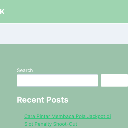
IK
Search
Search
Recent Posts
Cara Pintar Membaca Pola Jackpot di
Slot Penalty Shoot-Out