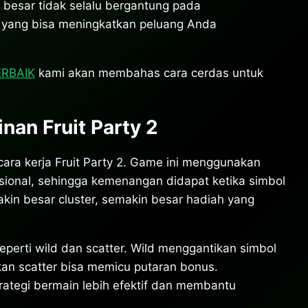
esar tidak selalu bergantung pada
k yang bisa meningkatkan peluang Anda
ERBAIK
kami akan membahas cara cerdas untuk
an Fruit Party 2
ra kerja Fruit Party 2. Game ini menggunakan
isional, sehingga kemenangan didapat ketika simbol
in besar cluster, semakin besar hadiah yang
seperti wild dan scatter. Wild menggantikan simbol
n scatter bisa memicu putaran bonus.
rategi bermain lebih efektif dan membantu