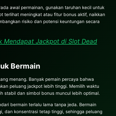
. Pada awal permainan, gunakan taruhan kecil untuk
 terlihat meningkat atau fitur bonus aktif, naikkan
imbangkan risiko dan potensi keuntungan secara
k Mendapat Jackpot di Slot Dead
tuk Bermain
uang menang. Banyak pemain percaya bahwa
kan peluang jackpot lebih tinggi. Memilih waktu
 stabil dan simbol bonus muncul lebih optimal.
indari bermain terlalu lama tanpa jeda. Bermain
, dan konsentrasi tetap tinggi, sehingga peluang