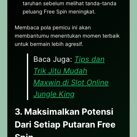
taruhan sebelum melihat tanda-tanda
peluang Free Spin meningkat.
Membaca pola pemicu ini akan
membantumu menentukan momen terbaik
untuk bermain lebih agresif.
Baca Juga:
Tips dan
Trik Jitu Mudah
Maxwin di Slot Online
Jungle King
3. Maksimalkan Potensi
Dari Setiap Putaran Free