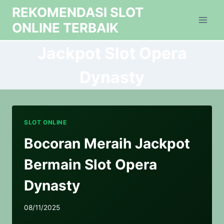
Skip
REKOMENDASI SLOT
to
ONLINE TERBAIK
content
Jackpot Slot Opera
Dynasty
SLOT ONLINE
Bocoran Meraih Jackpot
Bermain Slot Opera
Dynasty
08/11/2025