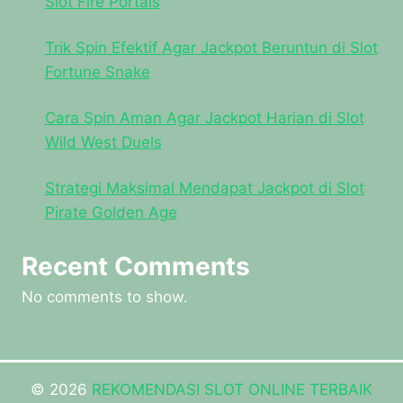
Slot Fire Portals
Trik Spin Efektif Agar Jackpot Beruntun di Slot
Fortune Snake
Cara Spin Aman Agar Jackpot Harian di Slot
Wild West Duels
Strategi Maksimal Mendapat Jackpot di Slot
Pirate Golden Age
Recent Comments
No comments to show.
© 2026
REKOMENDASI SLOT ONLINE TERBAIK