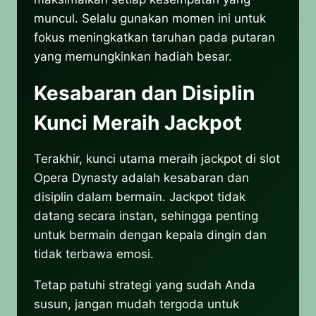
muncul. Selalu gunakan momen ini untuk
fokus meningkatkan taruhan pada putaran
yang memungkinkan hadiah besar.
Kesabaran dan Disiplin
Kunci Meraih Jackpot
Terakhir, kunci utama meraih jackpot di slot
Opera Dynasty adalah kesabaran dan
disiplin dalam bermain. Jackpot tidak
datang secara instan, sehingga penting
untuk bermain dengan kepala dingin dan
tidak terbawa emosi.
Tetap patuhi strategi yang sudah Anda
susun, jangan mudah tergoda untuk