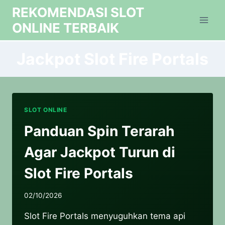
Skip
REKOMENDASI SLOT
to
ONLINE TERBAIK
content
Jackpot Slot Fire Portals
SLOT ONLINE
Panduan Spin Terarah
Agar Jackpot Turun di
Slot Fire Portals
02/10/2026
Slot Fire Portals menyuguhkan tema api