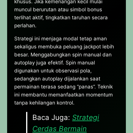
khusus. Jika kemenangan kecil mulai
muncul berurutan atau simbol bonus
terlihat aktif, tingkatkan taruhan secara
perlahan.
Strategi ini menjaga modal tetap aman
sekaligus membuka peluang jackpot lebih
besar. Menggabungkan spin manual dan
autoplay juga efektif. Spin manual
digunakan untuk observasi pola,
sedangkan autoplay dijalankan saat
permainan terasa sedang “panas”. Teknik
ini membantu memanfaatkan momentum
tanpa kehilangan kontrol.
Baca Juga:
Strategi
Cerdas Bermain