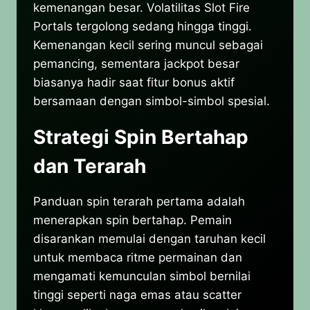
kemenangan besar. Volatilitas Slot Fire
Portals tergolong sedang hingga tinggi.
Kemenangan kecil sering muncul sebagai
pemancing, sementara jackpot besar
biasanya hadir saat fitur bonus aktif
bersamaan dengan simbol-simbol spesial.
Strategi Spin Bertahap
dan Terarah
Panduan spin terarah pertama adalah
menerapkan spin bertahap. Pemain
disarankan memulai dengan taruhan kecil
untuk membaca ritme permainan dan
mengamati kemunculan simbol bernilai
tinggi seperti naga emas atau scatter