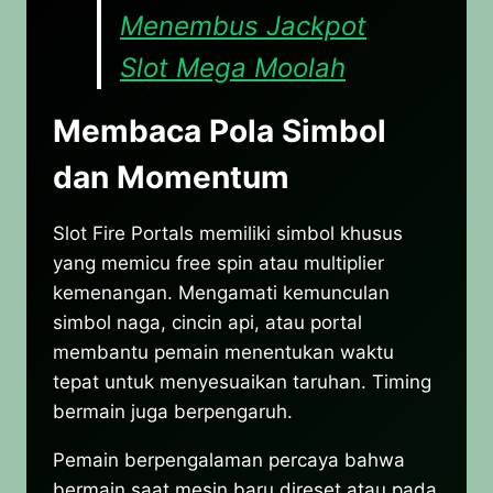
Menembus Jackpot
Slot Mega Moolah
Membaca Pola Simbol
dan Momentum
Slot Fire Portals memiliki simbol khusus
yang memicu free spin atau multiplier
kemenangan. Mengamati kemunculan
simbol naga, cincin api, atau portal
membantu pemain menentukan waktu
tepat untuk menyesuaikan taruhan. Timing
bermain juga berpengaruh.
Pemain berpengalaman percaya bahwa
bermain saat mesin baru direset atau pada