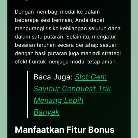
Dengan membagi modal ke dalam
beberapa sesi bermain, Anda dapat
mengurangi risiko kehilangan seluruh dana
dalam satu putaran. Selain itu, mengatur
besaran taruhan secara bertahap sesuai
dengan hasil putaran juga menjadi strategi
efektif untuk menjaga modal tetap aman.
Baca Juga:
Slot Gem
Saviour Conquest Trik
Menang Lebih
Banyak
Manfaatkan Fitur Bonus