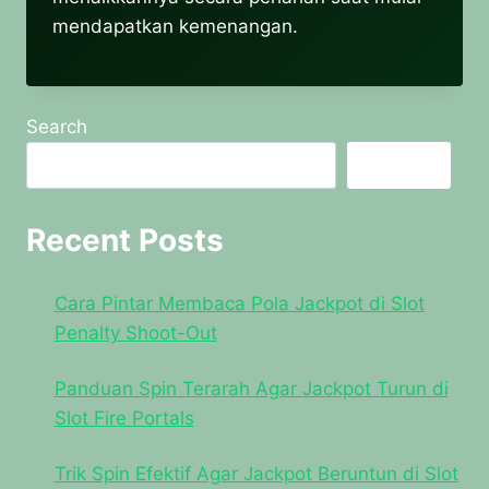
mendapatkan kemenangan.
Search
Search
Recent Posts
Cara Pintar Membaca Pola Jackpot di Slot
Penalty Shoot-Out
Panduan Spin Terarah Agar Jackpot Turun di
Slot Fire Portals
Trik Spin Efektif Agar Jackpot Beruntun di Slot