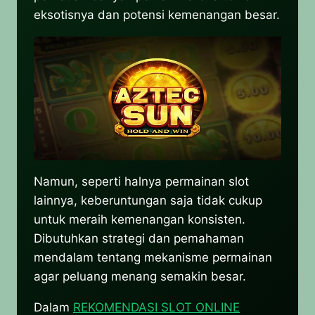
eksotisnya dan potensi kemenangan besar.
Namun, seperti halnya permainan slot
lainnya, keberuntungan saja tidak cukup
untuk meraih kemenangan konsisten.
Dibutuhkan strategi dan pemahaman
mendalam tentang mekanisme permainan
agar peluang menang semakin besar.
Dalam
REKOMENDASI SLOT ONLINE