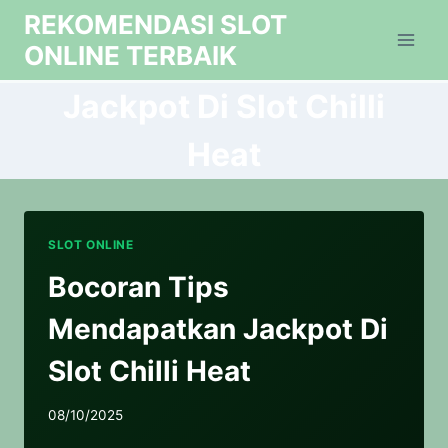
Skip
REKOMENDASI SLOT
to
ONLINE TERBAIK
content
Jackpot Di Slot Chilli
Heat
SLOT ONLINE
Bocoran Tips
Mendapatkan Jackpot Di
Slot Chilli Heat
08/10/2025