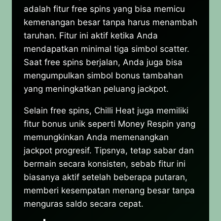
adalah fitur free spins yang bisa memicu
kemenangan besar tanpa harus menambah
taruhan. Fitur ini aktif ketika Anda
mendapatkan minimal tiga simbol scatter.
Saat free spins berjalan, Anda juga bisa
mengumpulkan simbol bonus tambahan
yang meningkatkan peluang jackpot.
Selain free spins, Chilli Heat juga memiliki
fitur bonus unik seperti Money Respin yang
memungkinkan Anda memenangkan
jackpot progresif. Tipsnya, tetap sabar dan
bermain secara konsisten, sebab fitur ini
biasanya aktif setelah beberapa putaran,
memberi kesempatan menang besar tanpa
menguras saldo secara cepat.