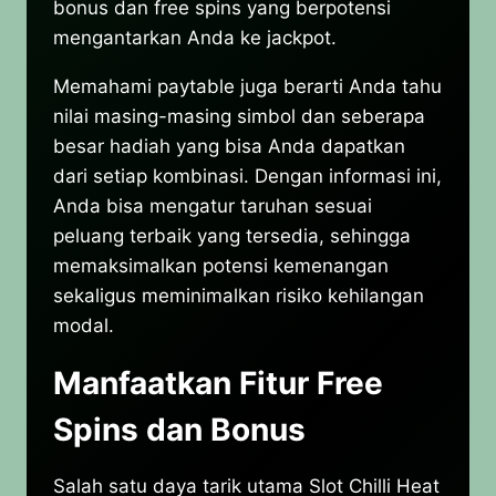
bonus dan free spins yang berpotensi
mengantarkan Anda ke jackpot.
Memahami paytable juga berarti Anda tahu
nilai masing-masing simbol dan seberapa
besar hadiah yang bisa Anda dapatkan
dari setiap kombinasi. Dengan informasi ini,
Anda bisa mengatur taruhan sesuai
peluang terbaik yang tersedia, sehingga
memaksimalkan potensi kemenangan
sekaligus meminimalkan risiko kehilangan
modal.
Manfaatkan Fitur Free
Spins dan Bonus
Salah satu daya tarik utama Slot Chilli Heat