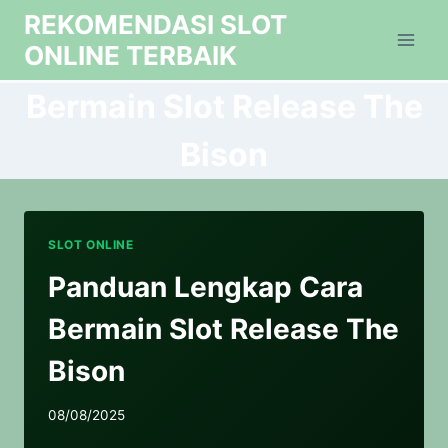
Skip
REKOMENDASI SLOT
to
ONLINE TERBAIK
content
Bermain Slot Release The
Bison
SLOT ONLINE
Panduan Lengkap Cara
Bermain Slot Release The
Bison
08/08/2025