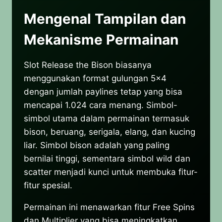
Mengenal Tampilan dan
Mekanisme Permainan
Slot Release the Bison biasanya
menggunakan format gulungan 5×4
dengan jumlah paylines tetap yang bisa
mencapai 1.024 cara menang. Simbol-
simbol utama dalam permainan termasuk
bison, beruang, serigala, elang, dan kucing
liar. Simbol bison adalah yang paling
bernilai tinggi, sementara simbol wild dan
scatter menjadi kunci untuk membuka fitur-
fitur spesial.
Permainan ini menawarkan fitur Free Spins
dan Multiplier yang bisa meningkatkan