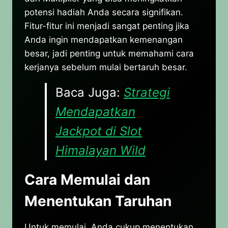
potensi hadiah Anda secara signifikan.
Fitur-fitur ini menjadi sangat penting jika
Anda ingin mendapatkan kemenangan
besar, jadi penting untuk memahami cara
kerjanya sebelum mulai bertaruh besar.
Baca Juga:
Strategi
Mendapatkan
Jackpot di Slot
Himalayan Wild
Cara Memulai dan
Menentukan Taruhan
Untuk memulai, Anda cukup menentukan