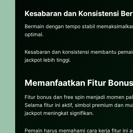
Kesabaran dan Konsistensi Be
Bermain dengan tempo stabil memaksimalkan
optimal.
Kesabaran dan konsistensi membantu pemai
jackpot lebih tinggi.
Memanfaatkan Fitur Bonus
Fitur bonus dan free spin menjadi momen pa
Selama fitur ini aktif, simbol premium dan mu
jackpot meningkat signifikan.
Pemain harus memahami cara kerja fitur ini a