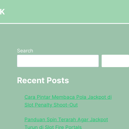
IK
Search
Search
Recent Posts
Cara Pintar Membaca Pola Jackpot di
Slot Penalty Shoot-Out
Panduan Spin Terarah Agar Jackpot
Turun di Slot Fire Portals