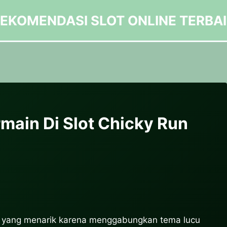
EKOMENDASI SLOT ONLINE TERBA
main Di Slot Chicky Run
e yang menarik karena menggabungkan tema lucu